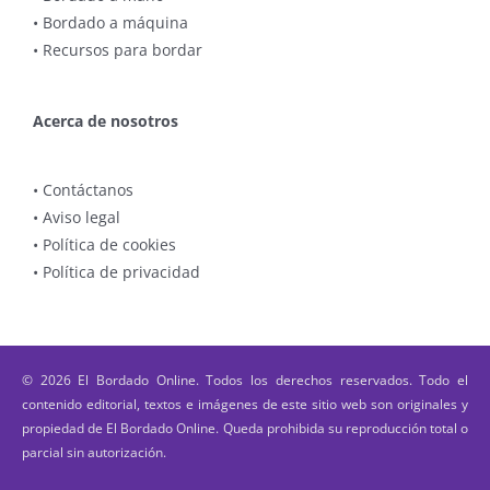
•
Bordado a máquina
•
Recursos para bordar
Acerca de nosotros
•
Contáctanos
•
Aviso legal
•
Política de cookies
•
Política de privacidad
© 2026 El Bordado Online. Todos los derechos reservados. Todo el
contenido editorial, textos e imágenes de este sitio web son originales y
propiedad de El Bordado Online. Queda prohibida su reproducción total o
parcial sin autorización.